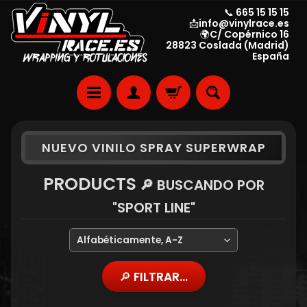
📞 665 15 15 15
📩info@vinylrace.es
🌍C/ Copérnico 16
28823 Coslada (Madrid)
España
NUEVO VINILO SPRAY SUPERWRAP
PRODUCTS
🔎 BUSCANDO POR
"SPORT LINE"
🔎 FILTRAR...