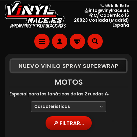
📞 665 15 15 15
📩info@vinylrace.es
🌍C/ Copérnico 16
28823 Coslada (Madrid)
España
NUEVO VINILO SPRAY SUPERWRAP
MOTOS
Especial para los fanáticos de las 2 ruedas 🛵
🔎 FILTRAR...