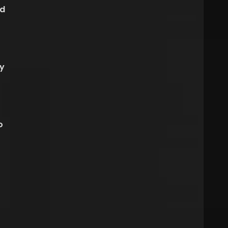
ad
 y
o