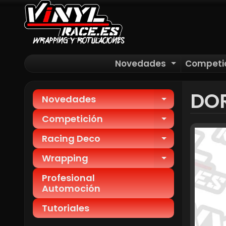
Novedades
Competi
EXPAND C
DOR
Novedades
EXPAND CH
Competición
EXPAND CH
Racing Deco
EXPAND CH
Wrapping
EXPAND CH
Profesional
Automoción
Tutoriales