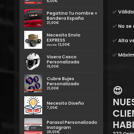
6,00€
✅ Válida
Pegatina Tu nombre +
Bandera España
21,00€
✅ No se 
Necesito Envío
✅ Alta v
EXPRESS
12,00€
desde
✅ Máxima
Visera Casco
Personalizada
15,00€
Cubre Bujes
Personalizado
😍
21,00€
NUE
Necesito Diseño
7,00€
CLIE
HAB
Parasol Personalizado
Instagram
39,00€
272 Opin