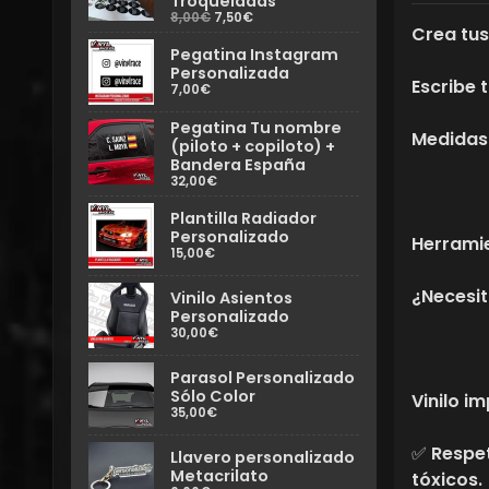
Troqueladas
8,00€
7,50€
Crea tus
Pegatina Instagram
Personalizada
Escribe 
7,00€
Pegatina Tu nombre
Medidas
(piloto + copiloto) +
Bandera España
32,00€
Plantilla Radiador
Personalizado
Herramie
15,00€
¿Necesi
Vinilo Asientos
Personalizado
30,00€
Parasol Personalizado
Sólo Color
Vinilo i
35,00€
✅ Respet
Llavero personalizado
Metacrilato
tóxicos.