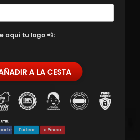
e aquí tu logo 📲:
AÑADIR A LA CESTA
RTIR:
artir
Tuitear
Pinear