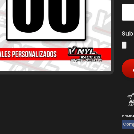
Sub
COMPA
Comp