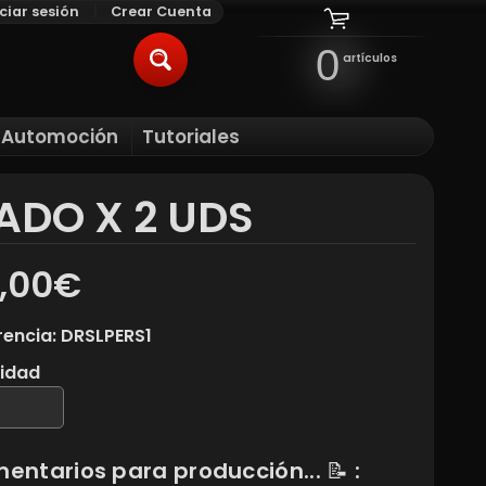
iciar sesión
|
Crear Cuenta
0
artículos
BUSCAR
l Automoción
Tutoriales
ILD MENU
ADO X 2 UDS
,00€
rencia: DRSLPERS1
idad
entarios para producción... 📝 :