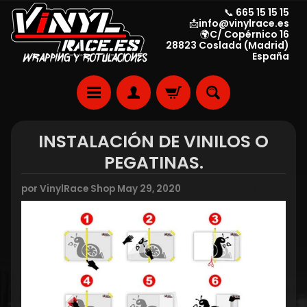
📞 665 15 15 15
📩info@vinylrace.es
🌍C/ Copérnico 16
28823 Coslada (Madrid)
España
INSTALACIÓN DE VINILOS O
PEGATINAS.
por VinylRace Shop
May 29, 2020