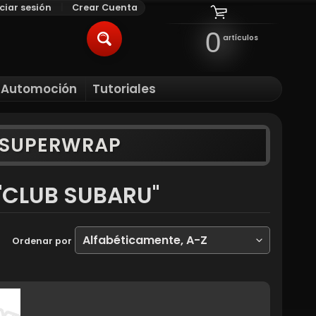
iciar sesión
|
Crear Cuenta
0
artículos
BUSCAR
l Automoción
Tutoriales
ILD MENU
Y SUPERWRAP
"CLUB SUBARU"
Ordenar por