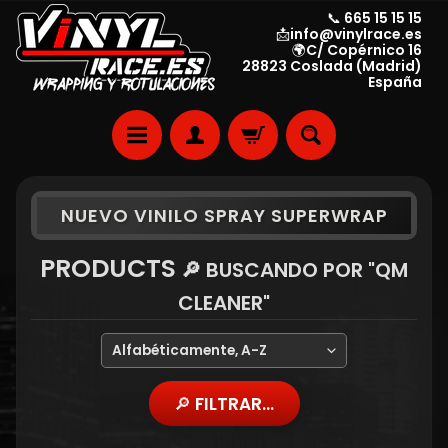
📞 665 15 15 15
📩info@vinylrace.es
🌍C/ Copérnico 16
28823 Coslada (Madrid)
España
NUEVO VINILO SPRAY SUPERWRAP
PRODUCTS
🔎 BUSCANDO POR "QM
CLEANER"
🔎 FILTRAR...