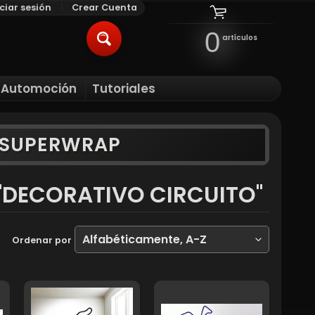
iciar sesión
|
Crear Cuenta
0
artículos
BUSCAR
l Automoción
Tutoriales
ILD MENU
Y SUPERWRAP
"DECORATIVO CIRCUITO"
Ordenar por