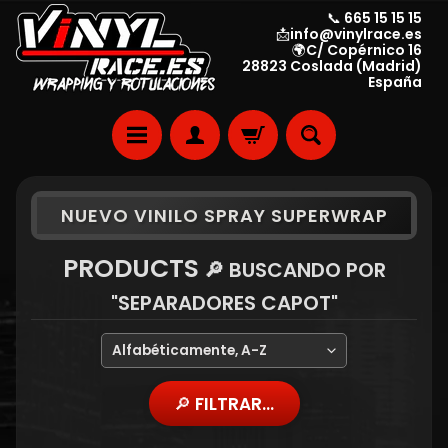
📞 665 15 15 15
📩info@vinylrace.es
🌍C/ Copérnico 16
28823 Coslada (Madrid)
España
NUEVO VINILO SPRAY SUPERWRAP
PRODUCTS
🔎 BUSCANDO POR
"SEPARADORES CAPOT"
🔎 FILTRAR...