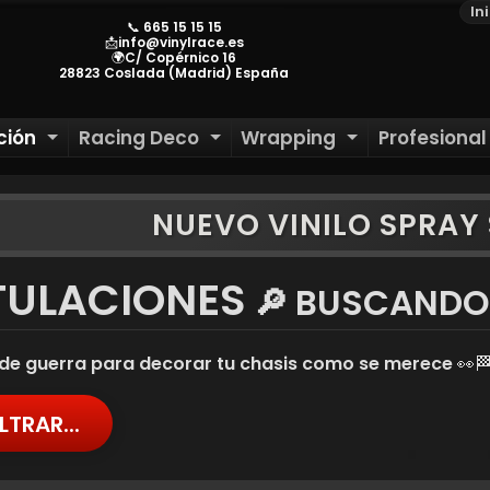
In
📞 665 15 15 15
📩info@vinylrace.es
🌍C/ Copérnico 16
28823 Coslada (Madrid) España
ción
Racing Deco
Wrapping
Profesiona
HILD MENU
EXPAND CHILD MENU
EXPAND CHILD MENU
EXPAND CH
NUEVO VINILO SPRA
ILD MENU
ILD MENU
TULACIONES
🔎 BUSCANDO 
ILD MENU
ILD MENU
de guerra para decorar tu chasis como se merece 👀
ILTRAR...