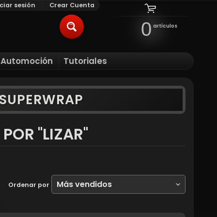
iciar sesión
|
Crear Cuenta
0
artículos
BUSCAR
l Automoción
Tutoriales
ILD MENU
Y SUPERWRAP
POR "LIZAR"

Ordenar por