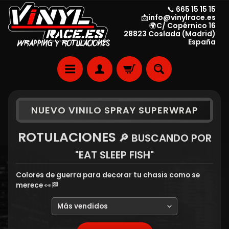
📞 665 15 15 15
📩info@vinylrace.es
🌍C/ Copérnico 16
28823 Coslada (Madrid)
España
NUEVO VINILO SPRAY SUPERWRAP
ROTULACIONES
🔎 BUSCANDO POR
"EAT SLEEP FISH"
Colores de guerra para decorar tu chasis como se
merece 👀🏁