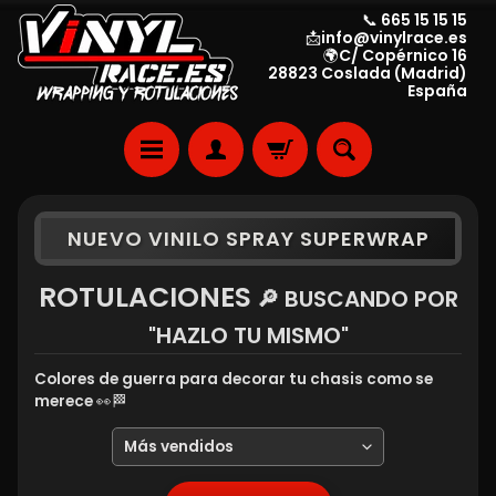
📞 665 15 15 15
📩info@vinylrace.es
🌍C/ Copérnico 16
28823 Coslada (Madrid)
España
NUEVO VINILO SPRAY SUPERWRAP
ROTULACIONES
🔎 BUSCANDO POR
"HAZLO TU MISMO"
Colores de guerra para decorar tu chasis como se
merece 👀🏁