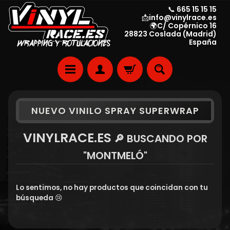
📞 665 15 15 15
📩info@vinylrace.es
🌍C/ Copérnico 16
28823 Coslada (Madrid)
España
NUEVO VINILO SPRAY SUPERWRAP
VINYLRACE.ES
🔎 BUSCANDO POR
"MONTMELÓ"
Lo sentimos, no hay productos que coincidan con tu
búsqueda 😢