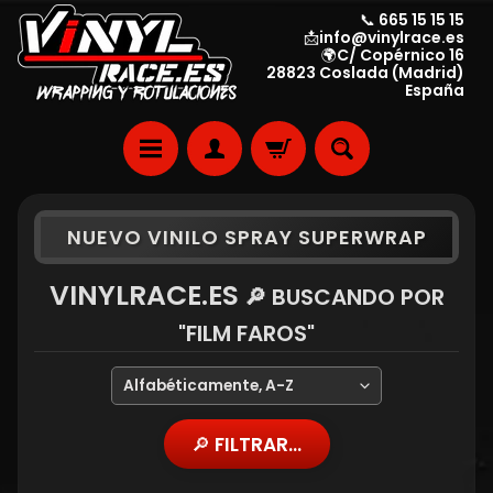
📞 665 15 15 15
📩info@vinylrace.es
🌍C/ Copérnico 16
28823 Coslada (Madrid)
España
NUEVO VINILO SPRAY SUPERWRAP
VINYLRACE.ES
🔎 BUSCANDO POR
"FILM FAROS"
🔎 FILTRAR...