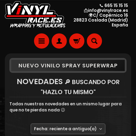
📞 665 15 15 15
📩info@vinylrace.es
🌍C/ Copérnico 16
28823 Coslada (Madrid)
España
NUEVO VINILO SPRAY SUPERWRAP
NOVEDADES
🔎 BUSCANDO POR
"HAZLO TU MISMO"
Todas nuestras novedades en un mismo lugar para
que no te pierdas nada 😉