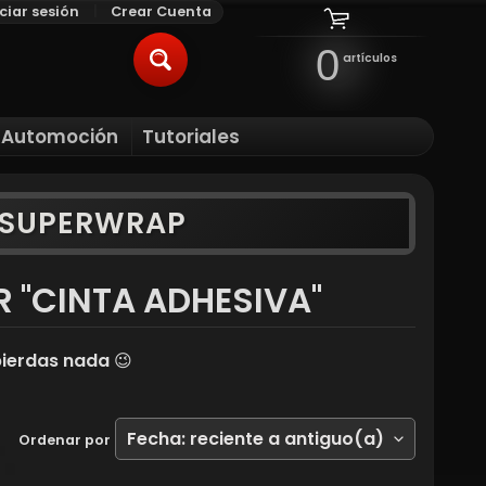
iciar sesión
|
Crear Cuenta
0
artículos
BUSCAR
l Automoción
Tutoriales
ILD MENU
Y SUPERWRAP
 "CINTA ADHESIVA"
ierdas nada 😉
Ordenar por