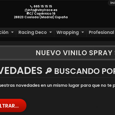
In
📞 665 15 15 15
📩info@vinylrace.es
🌍C/ Copérnico 16
28823 Coslada (Madrid) España
ción
Racing Deco
Wrapping
Profesiona
HILD MENU
EXPAND CHILD MENU
EXPAND CHILD MENU
EXPAND CH
NUEVO VINILO SPRA
ILD MENU
ILD MENU
VEDADES
🔎 BUSCANDO POR
ILD MENU
ILD MENU
estras novedades en un mismo lugar para que no te p
ILTRAR...