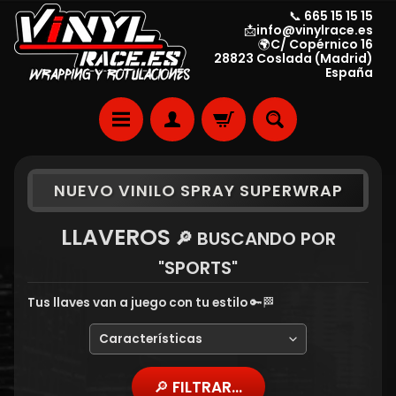
📞 665 15 15 15
📩info@vinylrace.es
🌍C/ Copérnico 16
28823 Coslada (Madrid)
España
NUEVO VINILO SPRAY SUPERWRAP
LLAVEROS
🔎 BUSCANDO POR
"SPORTS"
Tus llaves van a juego con tu estilo 🔑🏁
🔎 FILTRAR...