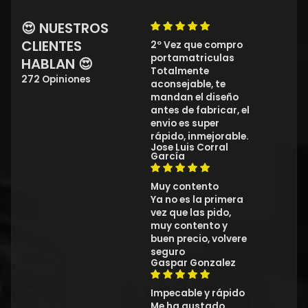
😍 NUESTROS
CLIENTES
2º Vez que compro
portamatriculas
HABLAN 😍
Totalmente
272 Opiniones
aconsejable, te
mandan el diseño
antes de fabricar, el
envio es super
rápido, inmejorable.
Jose Luis Corral
García
Muy contento
Ya no es la primera
vez que las pido,
muy contento y
buen precio, volvere
seguro
Gaspar Gonzalez
Impecable y rápido
Me ha gustado