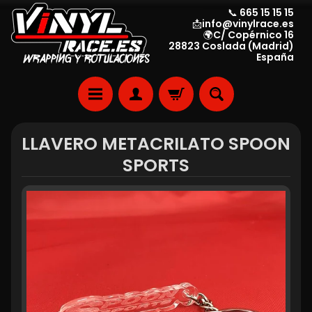
📞 665 15 15 15
📩info@vinylrace.es
🌍C/ Copérnico 16
28823 Coslada (Madrid)
España
LLAVERO METACRILATO SPOON
SPORTS