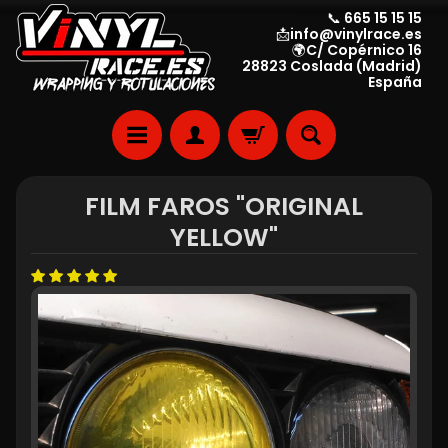
📞 665 15 15 15
📩info@vinylrace.es
🌍C/ Copérnico 16
28823 Coslada (Madrid)
España
FILM FAROS "ORIGINAL
YELLOW"