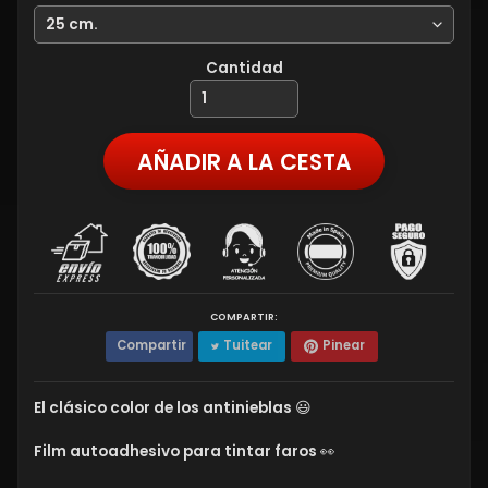
Cantidad
AÑADIR A LA CESTA
COMPARTIR:
Compartir
Tuitear
Pinear
El clásico color de los antinieblas 😃
Film autoadhesivo para tintar faros 👀