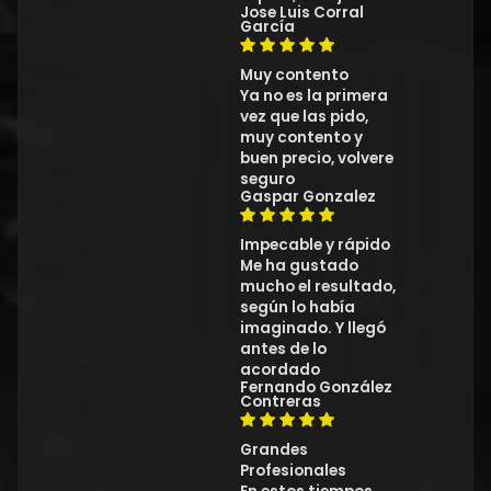
Jose Luis Corral
García
Muy contento
Ya no es la primera
vez que las pido,
muy contento y
buen precio, volvere
seguro
Gaspar Gonzalez
Impecable y rápido
Me ha gustado
mucho el resultado,
según lo había
imaginado. Y llegó
antes de lo
acordado
Fernando González
Contreras
Grandes
Profesionales