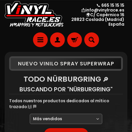
📞 665 15 15 15
📩info@vinylrace.es
🌍C/ Copérnico 16
28823 Coslada (Madrid)
España
NUEVO VINILO SPRAY SUPERWRAP
TODO NÜRBURGRING
🔎
BUSCANDO POR "NÜRBURGRING"
Todos nuestros productos dedicados al mítico
trazado 🙌 🏁