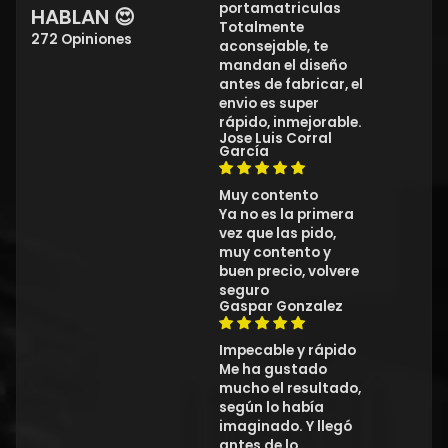
portamatriculas
HABLAN 😍
Totalmente
272 Opiniones
aconsejable, te
mandan el diseño
antes de fabricar, el
envio es super
rápido, inmejorable.
Jose Luis Corral
García
Muy contento
Ya no es la primera
vez que las pido,
muy contento y
buen precio, volvere
seguro
Gaspar Gonzalez
Impecable y rápido
Me ha gustado
mucho el resultado,
según lo había
imaginado. Y llegó
antes de lo