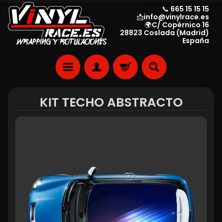
📞 665 15 15 15
📩info@vinylrace.es
🌍C/ Copérnico 16
28823 Coslada (Madrid)
España
KIT TECHO ABSTRACTO