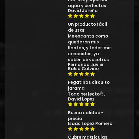
agua y perfectos
David Jareño
Un producto fácil
de usar
Me encanta como
quedaron mis
llantas, y todos mis
conocidos, ya
saben de vosotros
Fernando Javier
Balsa Calviño
Pegatinas circuito
jarama
Todo perfecto👌.
David Lopez
Buena calidad-
precio
Isaac Lopez Romero
Cubre matrículas