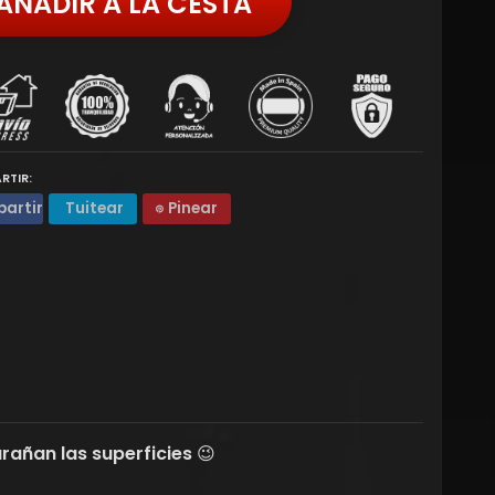
AÑADIR A LA CESTA
RTIR:
artir
Tuitear
Pinear
rañan las superficies 😉