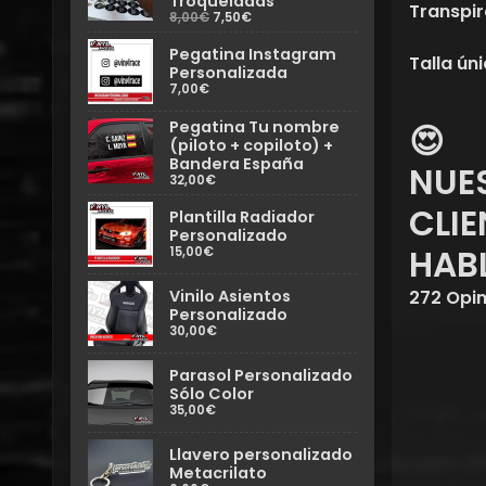
Troqueladas
Transpir
8,00€
7,50€
Pegatina Instagram
Talla ún
Personalizada
7,00€
Pegatina Tu nombre
😍
(piloto + copiloto) +
Bandera España
NUE
32,00€
CLIE
Plantilla Radiador
Personalizado
HAB
15,00€
Vinilo Asientos
272 Opin
Personalizado
30,00€
Parasol Personalizado
Sólo Color
35,00€
Llavero personalizado
Metacrilato