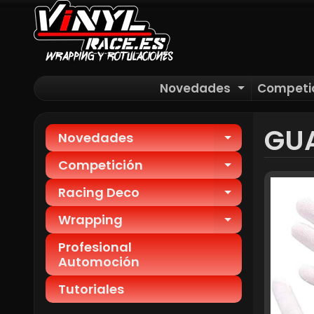
Novedades
Competi
EXPAND C
GU
Novedades
EXPAND CH
Competición
EXPAND CH
Racing Deco
EXPAND CH
Wrapping
EXPAND CH
Profesional
Automoción
Tutoriales