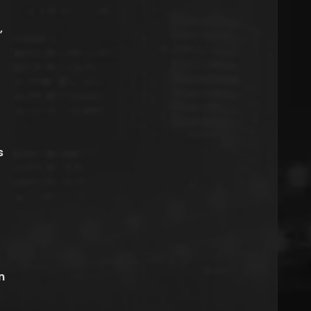
,
s
n