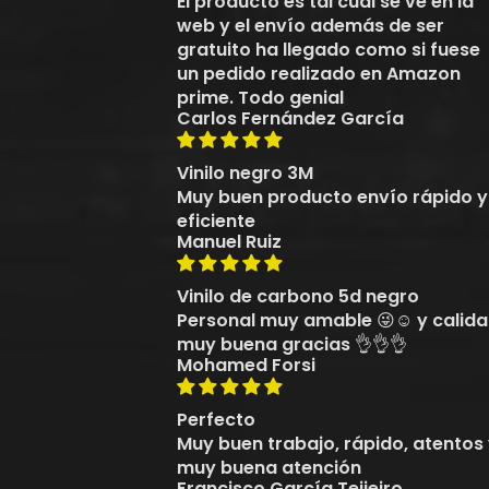
El producto es tal cual se ve en la
web y el envío además de ser
gratuito ha llegado como si fuese
un pedido realizado en Amazon
prime. Todo genial
Carlos Fernández García
Vinilo negro 3M
Muy buen producto envío rápido y
eficiente
Manuel Ruiz
Vinilo de carbono 5d negro
Personal muy amable 😜☺️ y calid
muy buena gracias 👌👌👌
Mohamed Forsi
Perfecto
Muy buen trabajo, rápido, atentos
muy buena atención
Francisco García Teijeiro