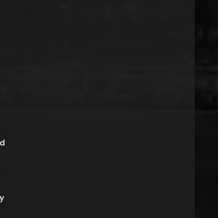
ad
 y