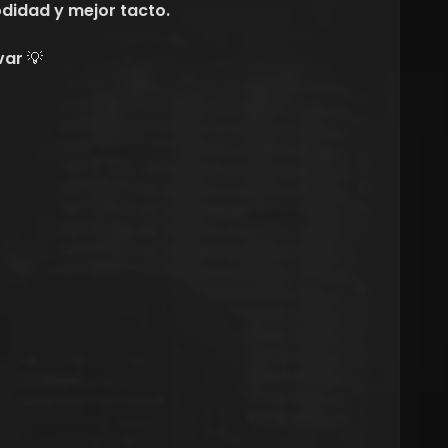
didad y mejor tacto.
var 💡