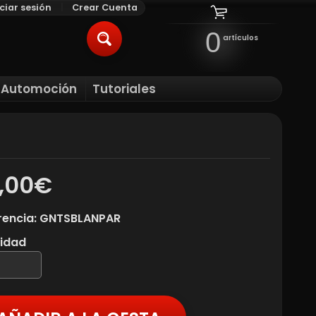
iciar sesión
|
Crear Cuenta
0
artículos
BUSCAR
l Automoción
Tutoriales
ILD MENU
,00€
rencia: GNTSBLANPAR
idad