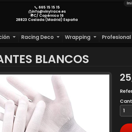
In
📞 665 15 15 15
📩info@vinylrace.es
🌍C/ Copérnico 16
28823 Coslada (Madrid) España
ción
Racing Deco
Wrapping
Profesiona
HILD MENU
EXPAND CHILD MENU
EXPAND CHILD MENU
EXPAND CH
ANTES BLANCOS
ILD MENU
ILD MENU
25
ILD MENU
Refe
ILD MENU
Cant