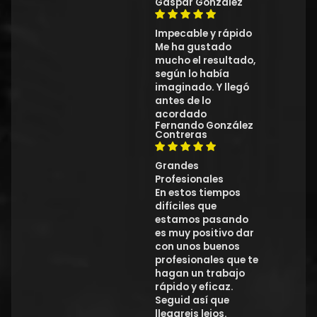
Gaspar Gonzalez
Impecable y rápido
Me ha gustado
mucho el resultado,
según lo había
imaginado. Y llegó
antes de lo
acordado
Fernando González
Contreras
Grandes
Profesionales
En estos tiempos
difíciles que
estamos pasando
es muy positivo dar
con unos buenos
profesionales que te
hagan un trabajo
rápido y eficaz.
Seguid así que
llegareis lejos.