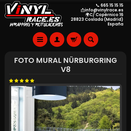
📞 665 15 15 15
📩info@vinylrace.es
🌍C/ Copérnico 16
28823 Coslada (Madrid)
España
FOTO MURAL NÜRBURGRING
V8