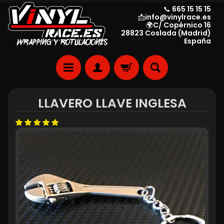
📞 665 15 15 15
📩info@vinylrace.es
🌍C/ Copérnico 16
28823 Coslada (Madrid)
España
LLAVERO LLAVE INGLESA