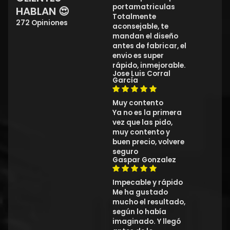
portamatriculas
HABLAN 😍
Totalmente
272 Opiniones
aconsejable, te
mandan el diseño
antes de fabricar, el
envio es super
rápido, inmejorable.
Jose Luis Corral
García
Muy contento
Ya no es la primera
vez que las pido,
muy contento y
buen precio, volvere
seguro
Gaspar Gonzalez
Impecable y rápido
Me ha gustado
mucho el resultado,
según lo había
imaginado. Y llegó