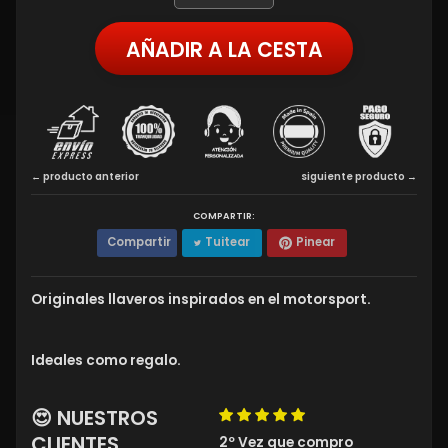
AÑADIR A LA CESTA
← producto anterior
siguiente producto →
COMPARTIR:
Compartir
Tuitear
Pinear
Originales llaveros inspirados en el motorsport.
Ideales como regalo.
😍 NUESTROS
CLIENTES
2º Vez que compro